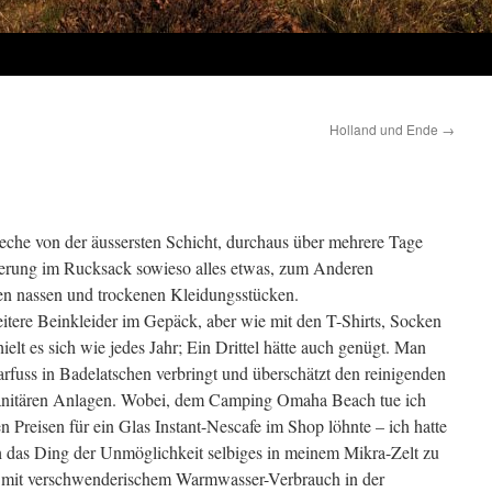
Holland und Ende
→
reche von der äussersten Schicht, durchaus über mehrere Tage
agerung im Rucksack sowieso alles etwas, zum Anderen
en nassen und trockenen Kleidungsstücken.
eitere Beinkleider im Gepäck, aber wie mit den T-Shirts, Socken
elt es sich wie jedes Jahr; Ein Drittel hätte auch genügt. Man
arfuss in Badelatschen verbringt und überschätzt den reinigenden
n sanitären Anlagen. Wobei, dem Camping Omaha Beach tue ich
n Preisen für ein Glas Instant-Nescafe im Shop löhnte – ich hatte
ch das Ding der Unmöglichkeit selbiges in meinem Mikra-Zelt zu
r mit verschwenderischem Warmwasser-Verbrauch in der