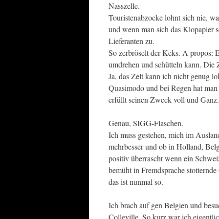
Nasszelle.
Touristenabzocke lohnt sich nie, w
und wenn man sich das Klopapier s
Lieferanten zu.
So zerbröselt der Keks. A propos: E
umdrehen und schütteln kann. Die 
Ja, das Zelt kann ich nicht genug 
Quasimodo und bei Regen hat man di
erfüllt seinen Zweck voll und Ganz.
Genau, SIGG-Flaschen.
Ich muss gestehen, mich im Auslan
mehrbesser und ob in Holland, Belg
positiv überrascht wenn ein Schweiz
bemüht in Fremdsprache stotternde G
das ist nunmal so.
Ich brach auf gen Belgien und besu
Colleville. So kurz war ich eigentli