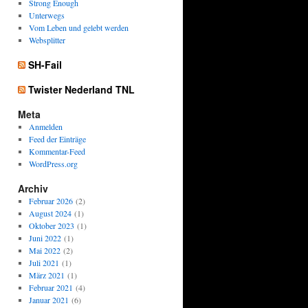
Strong Enough
Unterwegs
Vom Leben und gelebt werden
Websplitter
SH-Fail
Twister Nederland TNL
Meta
Anmelden
Feed der Einträge
Kommentar-Feed
WordPress.org
Archiv
Februar 2026
(2)
August 2024
(1)
Oktober 2023
(1)
Juni 2022
(1)
Mai 2022
(2)
Juli 2021
(1)
März 2021
(1)
Februar 2021
(4)
Januar 2021
(6)