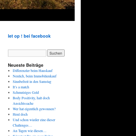
let op ! bei facebook
Neueste Beiträge
Differenzler beim Hauskauf
Neulich, beim Immobilienkauf
Sinnbefreit in den Samstag
It’s a match
Schmutziges Geld
Body Positivity, halt doch
Ansichtssache
Wer hat eigentlich gewonnen?
Heul doch
Und schon wieder eine dieser
Challenges…
An Tagen wie diesen…