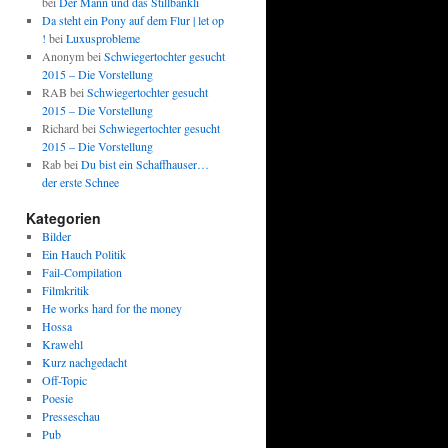
bei
Der Mann und das Stillbänkli
Da steht ein Pony auf dem Flur | let op
!
bei
Luxusprobleme
Anonym
bei
Schwiegertochter gesucht
2015 – Die Vorstellung
RAB
bei
Schwiegertochter gesucht
2015 – Die Vorstellung
Richard
bei
Schwiegertochter gesucht
2015 – Die Vorstellung
Rab
bei
Du bist ein Schaffhauser…
der erste Schnee
Kategorien
Bilder
Ein Hauch Politik
Fail-Compilation
Filmkritik
He works hard for the money
Hossa
Krawehl
Kurz nachgedacht
Off-Topic
Poesie
Presseschau
Pub