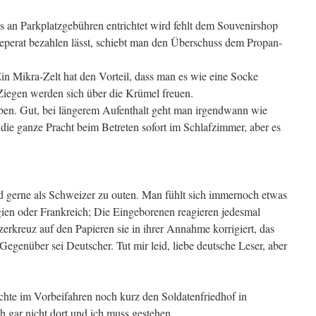
as an Parkplatzgebühren entrichtet wird fehlt dem Souvenirshop
eperat bezahlen lässt, schiebt man den Überschuss dem Propan-
in Mikra-Zelt hat den Vorteil, dass man es wie eine Socke
Ziegen werden sich über die Krümel freuen.
loben. Gut, bei längerem Aufenthalt geht man irgendwann wie
e ganze Pracht beim Betreten sofort im Schlafzimmer, aber es
d gerne als Schweizer zu outen. Man fühlt sich immernoch etwas
ien oder Frankreich; Die Eingeborenen reagieren jedesmal
erkreuz auf den Papieren sie in ihrer Annahme korrigiert, das
egenüber sei Deutscher. Tut mir leid, liebe deutsche Leser, aber
chte im Vorbeifahren noch kurz den Soldatenfriedhof in
ch gar nicht dort und ich muss gestehen,