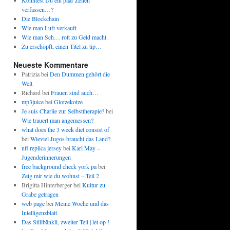
Könntest Du ein paar Zeilen
verfassen…?
Die Blockchain
Wie man Luft verkauft
Wie man Sch… rott zu Geld macht.
Zu erschöpft, einen Titel zu tip…
Neueste Kommentare
Patrizia
bei
Den Dummen gehört die
Welt
Richard
bei
Frauen sind auch…
mp3juice
bei
Glotzekotze
Je suis Charlie zur Selbsttherapie?
bei
Wie trauert man angemessen?
what does the 3 week diet consist of
bei
Wieviel Jugos braucht das Land?
nfl replica jersey
bei
Karl May –
Jugenderinnerungen
free background check york pa
bei
Zeig mir wie du wohnst – Teil 2
Brigitta Hinterberger
bei
Kultur zu
Grabe getragen
web page
bei
Meine Woche und das
Intelligenzblatt
Das Stillbänkli, zweiter Teil | let op !