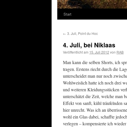
Start
←
3. Juli, Point du Hoc
4. Juli, bei Niklaas
Veröffentlicht am
15. Juli 2012
von
RAB
Man kann die selben Shorts, ich sp
tragen. Erstens riecht durch die L
unterscheidet man nur noch zwisch
Wohlweislich hatte ich noch drei w
und weiteren Kleidungsstücken verhi
unterschätzt die Zeit, welche man b
Effekt von sanft, kühl träufelnde
hier unrecht. Was ich an überrissene
wohl ein Glas dabei, schaffte jedo
verlegen – kompensierte ich wiede