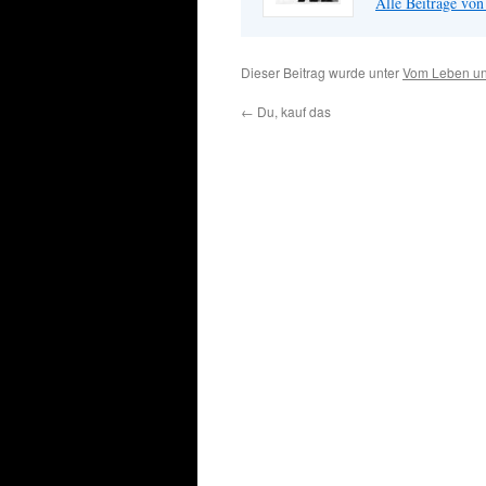
Alle Beiträge vo
Dieser Beitrag wurde unter
Vom Leben un
←
Du, kauf das