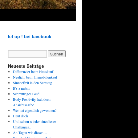
let op ! bei facebook
Neueste Beiträge
Differenzler beim Hauskauf
Neulich, beim Immobilienkauf
Sinnbefreit in den Samstag
It’s a match
Schmutziges Geld
Body Positivity, halt doch
Ansichtssache
Wer hat eigentlich gewonnen?
Heul doch
Und schon wieder eine dieser
Challenges…
An Tagen wie diesen…