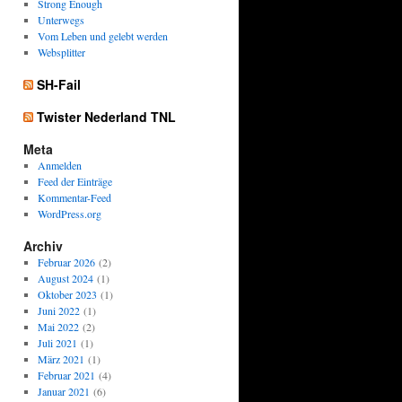
Strong Enough
Unterwegs
Vom Leben und gelebt werden
Websplitter
SH-Fail
Twister Nederland TNL
Meta
Anmelden
Feed der Einträge
Kommentar-Feed
WordPress.org
Archiv
Februar 2026
(2)
August 2024
(1)
Oktober 2023
(1)
Juni 2022
(1)
Mai 2022
(2)
Juli 2021
(1)
März 2021
(1)
Februar 2021
(4)
Januar 2021
(6)