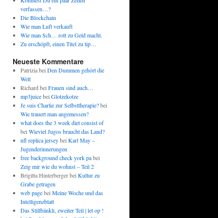
Könntest Du ein paar Zeilen
verfassen…?
Die Blockchain
Wie man Luft verkauft
Wie man Sch… rott zu Geld macht.
Zu erschöpft, einen Titel zu tip…
Neueste Kommentare
Patrizia
bei
Den Dummen gehört die
Welt
Richard
bei
Frauen sind auch…
mp3juice
bei
Glotzekotze
Je suis Charlie zur Selbsttherapie?
bei
Wie trauert man angemessen?
what does the 3 week diet consist of
bei
Wieviel Jugos braucht das Land?
nfl replica jersey
bei
Karl May –
Jugenderinnerungen
free background check york pa
bei
Zeig mir wie du wohnst – Teil 2
Brigitta Hinterberger
bei
Kultur zu
Grabe getragen
web page
bei
Meine Woche und das
Intelligenzblatt
Das Stillbänkli, zweiter Teil | let op !