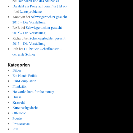
bei
Der Mann und das Stillbänkli
Da steht ein Pony auf dem Flur | let op
!
bei
Luxusprobleme
Anonym
bei
Schwiegertochter gesucht
2015 – Die Vorstellung
RAB
bei
Schwiegertochter gesucht
2015 – Die Vorstellung
Richard
bei
Schwiegertochter gesucht
2015 – Die Vorstellung
Rab
bei
Du bist ein Schaffhauser…
der erste Schnee
Kategorien
Bilder
Ein Hauch Politik
Fail-Compilation
Filmkritik
He works hard for the money
Hossa
Krawehl
Kurz nachgedacht
Off-Topic
Poesie
Presseschau
Pub