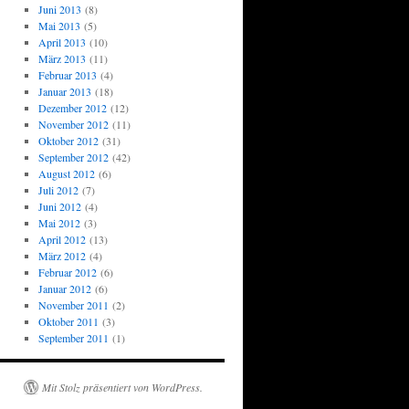
Juni 2013
(8)
Mai 2013
(5)
April 2013
(10)
März 2013
(11)
Februar 2013
(4)
Januar 2013
(18)
Dezember 2012
(12)
November 2012
(11)
Oktober 2012
(31)
September 2012
(42)
August 2012
(6)
Juli 2012
(7)
Juni 2012
(4)
Mai 2012
(3)
April 2012
(13)
März 2012
(4)
Februar 2012
(6)
Januar 2012
(6)
November 2011
(2)
Oktober 2011
(3)
September 2011
(1)
Mit Stolz präsentiert von WordPress.