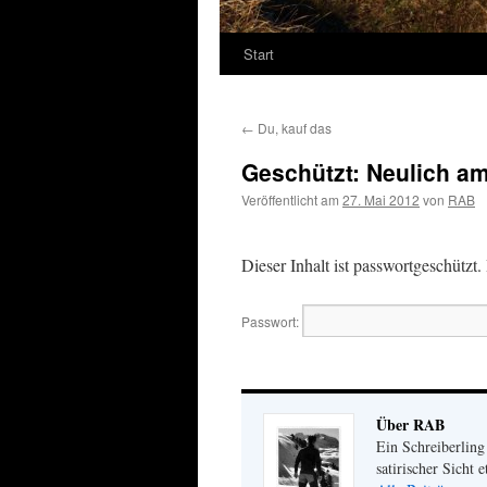
Start
←
Du, kauf das
Geschützt: Neulich am
Veröffentlicht am
27. Mai 2012
von
RAB
Dieser Inhalt ist passwortgeschützt
Passwort:
Über RAB
Ein Schreiberling
satirischer Sicht