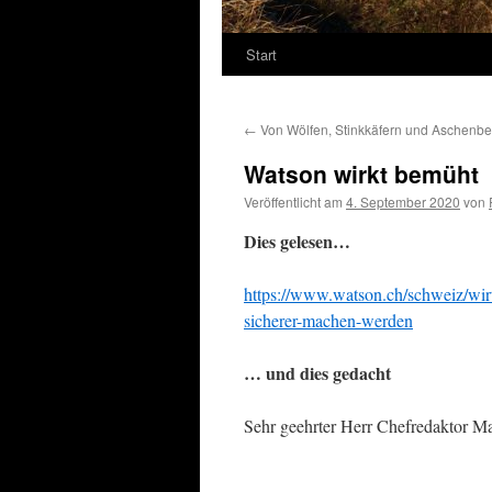
Start
←
Von Wölfen, Stinkkäfern und Aschenb
Watson wirkt bemüht
Veröffentlicht am
4. September 2020
von
Dies gelesen…
https://www.watson.ch/schweiz/wir
sicherer-machen-werden
… und dies gedacht
Sehr geehrter Herr Chefredaktor Ma