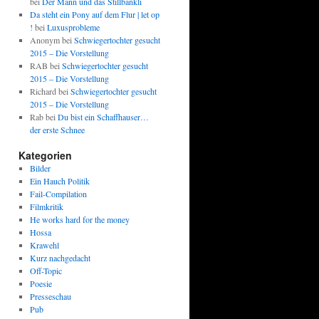
bei
Der Mann und das Stillbänkli
Da steht ein Pony auf dem Flur | let op
!
bei
Luxusprobleme
Anonym
bei
Schwiegertochter gesucht
2015 – Die Vorstellung
RAB
bei
Schwiegertochter gesucht
2015 – Die Vorstellung
Richard
bei
Schwiegertochter gesucht
2015 – Die Vorstellung
Rab
bei
Du bist ein Schaffhauser…
der erste Schnee
Kategorien
Bilder
Ein Hauch Politik
Fail-Compilation
Filmkritik
He works hard for the money
Hossa
Krawehl
Kurz nachgedacht
Off-Topic
Poesie
Presseschau
Pub