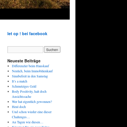
let op ! bei facebook
Neueste Beiträge
Differenzler beim Hauskauf
Neulich, beim Immobilienkauf
Sinnbefreit in den Samstag
It’s a match
Schmutziges Geld
Body Positivity, halt doch
Ansichtssache
Wer hat eigentlich gewonnen?
Heul doch
Und schon wieder eine dieser
Challenges…
An Tagen wie diesen…