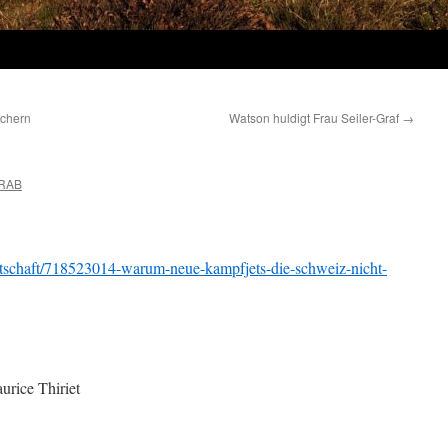
echern
Watson huldigt Frau Seiler-Graf
→
RAB
tschaft/718523014-warum-neue-kampfjets-die-schweiz-nicht-
urice Thiriet