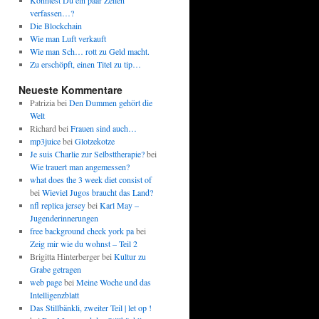
Könntest Du ein paar Zeilen
verfassen…?
Die Blockchain
Wie man Luft verkauft
Wie man Sch… rott zu Geld macht.
Zu erschöpft, einen Titel zu tip…
Neueste Kommentare
Patrizia
bei
Den Dummen gehört die
Welt
Richard
bei
Frauen sind auch…
mp3juice
bei
Glotzekotze
Je suis Charlie zur Selbsttherapie?
bei
Wie trauert man angemessen?
what does the 3 week diet consist of
bei
Wieviel Jugos braucht das Land?
nfl replica jersey
bei
Karl May –
Jugenderinnerungen
free background check york pa
bei
Zeig mir wie du wohnst – Teil 2
Brigitta Hinterberger
bei
Kultur zu
Grabe getragen
web page
bei
Meine Woche und das
Intelligenzblatt
Das Stillbänkli, zweiter Teil | let op !