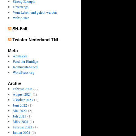
Strong Enough
Unterwegs
Vom Leben und gelebt werden
Websplitter
SH-Fail
Twister Nederland TNL
Meta
Anmelden
Feed der Einträge
Kommentar-Feed
WordPress.org
Archiv
Februar 2026
(2)
August 2024
(1)
Oktober 2023
(1)
Juni 2022
(1)
Mai 2022
(2)
Juli 2021
(1)
März 2021
(1)
Februar 2021
(4)
Januar 2021
(6)