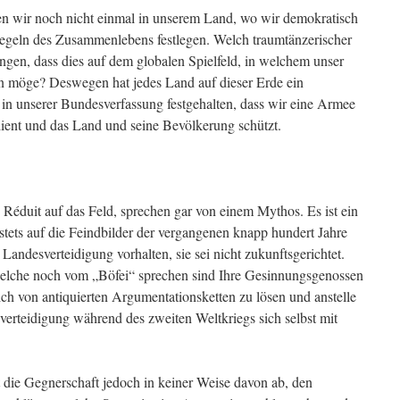
en wir noch nicht einmal in unserem Land, wo wir demokratisch
egeln des Zusammenlebens festlegen. Welch traumtänzerischer
ngen, dass dies auf dem globalen Spielfeld, in welchem unser
en möge? Deswegen hat jedes Land auf dieser Erde ein
 in unserer Bundesverfassung festgehalten, dass wir eine Armee
ient und das Land und seine Bevölkerung schützt.
 Réduit auf das Feld, sprechen gar von einem Mythos. Es ist ein
ets auf die Feindbilder der vergangenen knapp hundert Jahre
andesverteidigung vorhalten, sie sei nicht zukunftsgerichtet.
 welche noch vom „Böfei“ sprechen sind Ihre Gesinnungsgenossen
sich von antiquierten Argumentationsketten zu lösen und anstelle
erteidigung während des zweiten Weltkriegs sich selbst mit
t die Gegnerschaft jedoch in keiner Weise davon ab, den